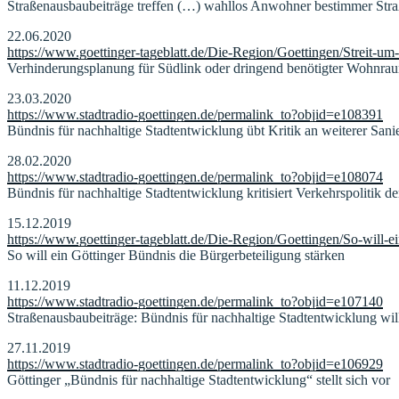
Straßenausbaubeiträge treffen (…) wahllos Anwohner bestimmer Stra
22.06.2020
https://www.goettinger-tageblatt.de/Die-Region/Goettingen/Streit-
Verhinderungsplanung für Südlink oder dringend benötigter Wohnra
23.03.2020
https://www.stadtradio-goettingen.de/permalink_to?objid=e108391
Bündnis für nachhaltige Stadtentwicklung übt Kritik an weiterer Sa
28.02.2020
https://www.stadtradio-goettingen.de/permalink_to?objid=e108074
Bündnis für nachhaltige Stadtentwicklung kritisiert Verkehrspolitik d
15.12.2019
https://www.goettinger-tageblatt.de/Die-Region/Goettingen/So-will-e
So will ein Göttinger Bündnis die Bürgerbeteiligung stärken
11.12.2019
https://www.stadtradio-goettingen.de/permalink_to?objid=e107140
Straßenausbaubeiträge: Bündnis für nachhaltige Stadtentwicklung wi
27.11.2019
https://www.stadtradio-goettingen.de/permalink_to?objid=e106929
Göttinger „Bündnis für nachhaltige Stadtentwicklung“ stellt sich vor