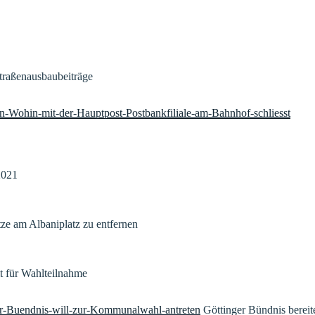
traßenausbaubeiträge
en-Wohin-mit-der-Hauptpost-Postbankfiliale-am-Bahnhof-schliesst
2021
tze am Albaniplatz zu entfernen
t für Wahlteilnahme
ger-Buendnis-will-zur-Kommunalwahl-antreten
Göttinger Bündnis bereit