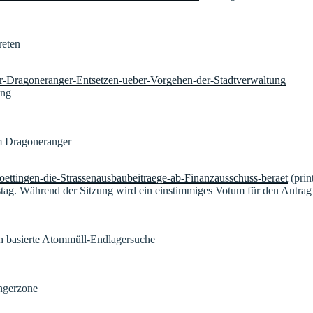
reten
ger-Dragoneranger-Entsetzen-ueber-Vorgehen-der-Stadtverwaltung
ung
am Dragoneranger
oettingen-die-Strassenausbaubeitraege-ab-Finanzausschuss-beraet
(prin
tag. Während der Sitzung wird ein einstimmiges Votum für den Antrag 
ich basierte Atommüll-Endlagersuche
ängerzone