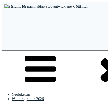
Zum
Inhalt
springen
Bündnis für nachhaltige Stadtentwicklung Göttingen
Neuigkeiten
Wahlprogramm 2026