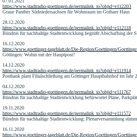
07.01.2021
https://www.stadtradio-goettingen.de/permalink_to?objid=e112203
Graue Panther Südniedersachsen für Wohnraum im Gothaer Haus
28.12.2020
https://www.stadtradio-goettingen.de/permalink_to?objid=e112118
Bündnis für nachhaltige Stadtentwicklung begrüßt Abschaffung der S
16.12.2020
https://www.goettinger-tageblatt.de/Die-Region/Goettingen/Goetting
Göttingen: Wohin mit der Hauptpost?
14.12.2020
https://www.stadtradio-goettingen.de/permalink_to?objid=e111914
Postbank plant Filialschließung am Göttinger Hauptbahnhof im Jahr 
04.12.2020
https://www.stadtradio-goettingen.de/permalink_to?objid=e111767
Bündnis für nachhaltige Stadtentwicklung befürwortet Pläne, Parkplä
19.11.2020
https://www.stadtradio-goettingen.de/permalink_to?objid=e111572
Bündnis für nachhaltige Stadtentwicklung: Plenarversammlung stimm
16.11.2020
https://www.goettinger-tageblatt.de/Die-Region/Goettingen/Goettin