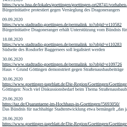
https://www.hna.de/lokales/goettingen/goettingen-ort28741/vorhaben
Bürgerinitiative protestiert gegen Versieglung des Dragonerangers
09.09.2020
https://www.stadtradio-goettingen.de/permalink_to?objid=e110582
Bürgerinitiative Dragoneranger erhält Unterstützung vom Bündnis für
18.08.2020
https://www.stadtradio-goettingen.de/permalink_to?objid=e110283
Südseite des Rosdorfer Baggersees soll legalisiert werden
30.06.2020
https://www.stadtradio-goettingen.de/permalink_to?objid=e109726
Haus + Grund Göttingen demonstriert gegen Straßenausbaubeiträge
30.06.2020
https://www.goettinger-tageblatt.de/Die-Region/Goettingen/Goetting
Göttingen: Noch viel Diskussionsbedarf beim Thema Straßenausbaub
29.06.2020
https://taz.de/Quarantaene-im-Hochhaus-in-Goettingen/!5693050/
Das Bündnis für nachhaltige Stadtentwicklung etwa bemängelt „das 
28.06.2020
https://www.goettinger-tageblatt.de/Die-Region/Goettingen/Goetting