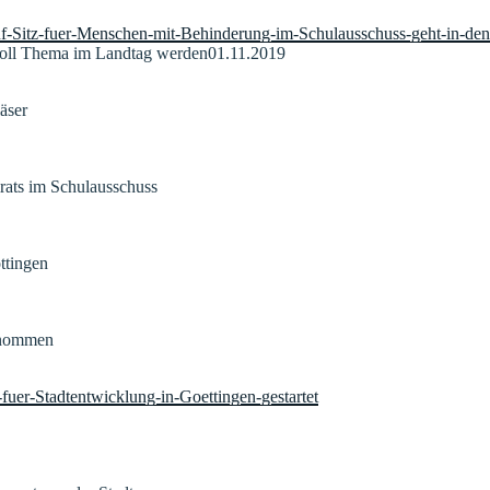
uf-Sitz-fuer-Menschen-mit-Behinderung-im-Schulausschuss-geht-in-den
 soll Thema im Landtag werden01.11.2019
äser
irats im Schulausschuss
ttingen
genommen
fuer-Stadtentwicklung-in-Goettingen-gestartet