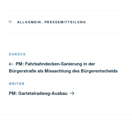
KATEGORIEN
ALLGEMEIN
,
PRESSEMITTEILUNG
Beitragsnavigation
Vorheriger
ZURÜCK
Beitrag
PM: Fahrbahndecken-Sanierung in der
Bürgerstraße als Missachtung des Bürgerentscheids
Nächster
WEITER
Beitrag
PM: Gartetalradweg-Ausbau