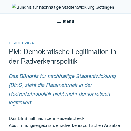
Zum
Inhalt
Bündnis für nachhaltige
springen
Stadtentwicklung Göttingen
Menü
VERÖFFENTLICHT
1. JULI 2024
AM
PM: Demokratische Legitimation in
der Radverkehrspolitik
Das Bündnis für nachhaltige Stadtentwicklung
(BfnS) sieht die Ratsmehrheit in der
Radverkehrspolitik nicht mehr demokratisch
legitimiert.
Das BfnS hält nach dem Radentscheid-
Abstimmungsergebnis die radverkehrspolitischen Ansätze