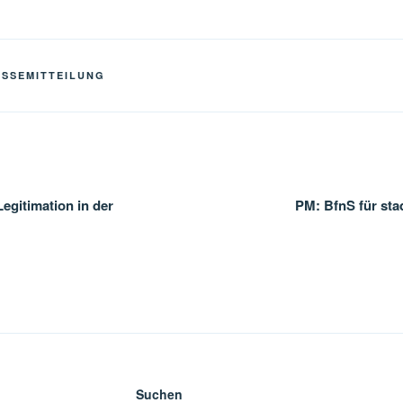
ESSEMITTEILUNG
gation
egitimation in der
PM: BfnS für sta
Suchen