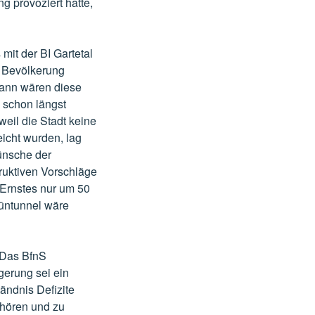
g provoziert hatte,
mit der BI Gartetal
r Bevölkerung
 dann wären diese
 schon längst
eil die Stadt keine
icht wurden, lag
Wünsche der
truktiven Vorschläge
 Ernstes nur um 50
üntunnel wäre
 Das BfnS
gerung sei ein
ändnis Defizite
uhören und zu