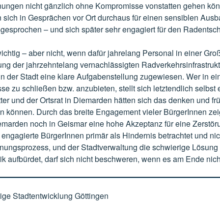
nungen nicht gänzlich ohne Kompromisse vonstatten gehen könn
n sich in Gesprächen vor Ort durchaus für einen sensiblen Aus
gesprochen – und sich später sehr engagiert für den Radentsch
chtig – aber nicht, wenn dafür jahrelang Personal in einer Gr
ung der jahrzehntelang vernachlässigten Radverkehrsinfrastruktu
n der Stadt eine klare Aufgabenstellung zugewiesen. Wer in ei
se zu schließen bzw. anzubieten, stellt sich letztendlich selbst
ter und der Ortsrat in Diemarden hätten sich das denken und frü
n können. Durch das breite Engagement vieler BürgerInnen zeigt
emarden noch in Geismar eine hohe Akzeptanz für eine Zerstör
 engagierte BürgerInnen primär als Hindernis betrachtet und nic
nungsprozess, und der Stadtverwaltung die schwierige Lösung
k aufbürdet, darf sich nicht beschweren, wenn es am Ende nicht
tige Stadtentwicklung Göttingen