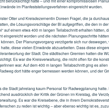
cht berücksichtigt hatte – und mit einer kompromisslosen Planun
Einwände im Planfeststellungsverfahren eingereicht wurden.
ster Otter und Kreisdezernentin Doreen Fragel, die ja durchaus 
tten, die Lösungsvorschläge der BI aufgegriffen, die den in de
l“ auf einem etwa 400 m langen Teilabschnitt erhalten hätten,
ht eingereicht worden und die nächsten Planungsschritte hätten
 können. Der Planungsvorgang verzögerte sich nur deswegen, w
 hatte, diese vielen Einwände abzuarbeiten. Dass diese eingere
er Verantwortung der Stadt. Die städtischen Gremien hatten die 
chtigt. Es war die Kreisverwaltung, die nicht offen für die kons
erInnen war. Auf dem 400 m langen Teilabschnitt ging es allen
 Radweg dort hätte enger bemessen werden können, und der Gr
s die Stadt jahrelang kaum Personal für Radwegplanung hatte.
chend ausdrücklich der Kritik der Grünen im Kreistag, die Verzö
rwaltung. Es war die Kreisebene, die in ihrem Demokratieverst
Menschen zu reden ist wichtig – aber ebenso wichtig ist es, zuz