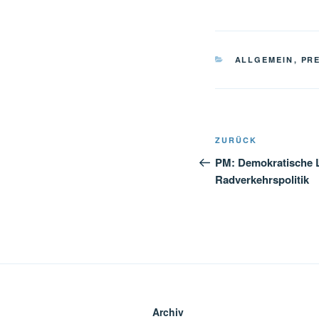
KATEGORIEN
ALLGEMEIN
,
PR
Beitragsnavi
Vorheriger
ZURÜCK
Beitrag
PM: Demokratische L
Radverkehrspolitik
Archiv