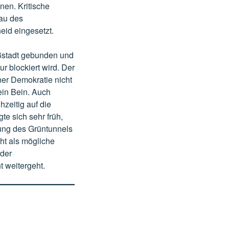
en. Kritische
bau des
eid eingesetzt.
oßstadt gebunden und
r blockiert wird. Der
ner Demokratie nicht
 ein Bein. Auch
hzeitig auf die
e sich sehr früh,
ung des Grüntunnels
ht als mögliche
 der
 weitergeht.