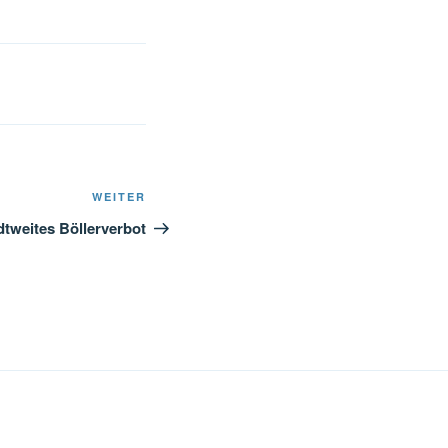
Nächster
WEITER
Beitrag
dtweites Böllerverbot