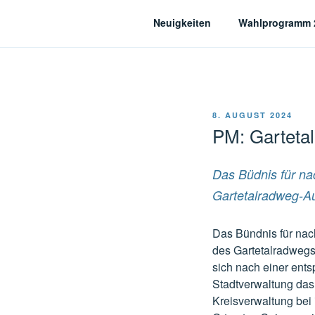
Zum
Neuigkeiten
Wahlprogramm 
Inhalt
springen
Bündnis für nachhal
VERÖFFENTLICHT
8. AUGUST 2024
AM
PM: Garteta
Das Büdnis für na
Gartetalradweg-A
Das Bündnis für nach
des Gartetalradwegs 
sich nach einer ent
Stadtverwaltung das 
Kreisverwaltung bei 