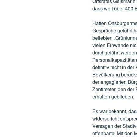
Ortsrates Geismar ni
dass weit über 400 
Hätten Ortsbürgermei
Gespräche geführt ha
beliebten „Grüntunne
vielen Einwände nic
durchgeführt werden
Personalkapazitäten
definitiv nicht in d
Bevölkerung berücksi
der engagierten Bürg
Zentimeter, den der
erhalten geblieben.
Es war bekannt, das
widerspricht entspre
Versagen der Stadtve
offenbarte. Mit den 