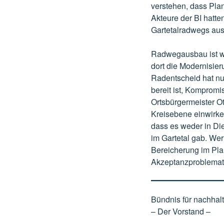
verstehen, dass Pla
Akteure der BI hatte
Gartetalradwegs aus
Radwegausbau ist wi
dort die Modernisier
Radentscheid hat nu
bereit ist, Kompromis
Ortsbürgermeister Ot
Kreisebene einwirke
dass es weder in Di
im Gartetal gab. Wer
Bereicherung im Pla
Akzeptanzproblemati
Bündnis für nachhal
– Der Vorstand –