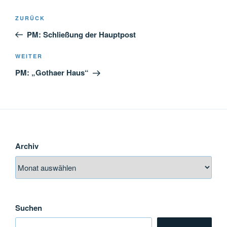
Beitragsnavigation
Vorheriger
ZURÜCK
Beitrag
PM: Schließung der Hauptpost
Nächster
WEITER
Beitrag
PM: „Gothaer Haus“
Archiv
Suchen