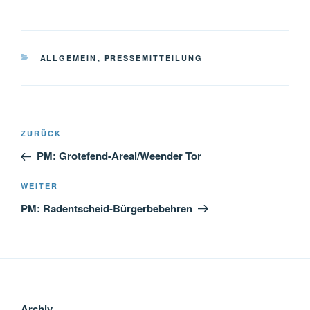
KATEGORIEN
ALLGEMEIN
,
PRESSEMITTEILUNG
Beitragsnavigation
Vorheriger
ZURÜCK
Beitrag
PM: Grotefend-Areal/Weender Tor
Nächster
WEITER
Beitrag
PM: Radentscheid-Bürgerbebehren
Archiv