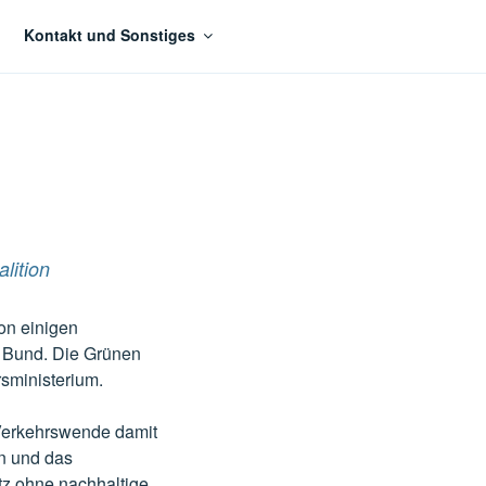
Kontakt und Sonstiges
lition
on einigen
 Bund. Die Grünen
sministerium.
 Verkehrswende damit
en und das
tz ohne nachhaltige