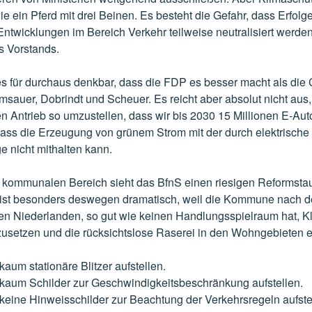
e ein Pferd mit drei Beinen. Es besteht die Gefahr, dass Erfolg
ntwicklungen im Bereich Verkehr teilweise neutralisiert werde
s Vorstands.
es für durchaus denkbar, dass die FDP es besser macht als die
sauer, Dobrindt und Scheuer. Es reicht aber absolut nicht aus
n Antrieb so umzustellen, dass wir bis 2030 15 Millionen E-Au
dass die Erzeugung von grünem Strom mit der durch elektrische 
e nicht mithalten kann.
 kommunalen Bereich sieht das BfnS einen riesigen Reformstau
ist besonders deswegen dramatisch, weil die Kommune nach d
den Niederlanden, so gut wie keinen Handlungsspielraum hat, K
usetzen und die rücksichtslose Raserei in den Wohngebieten 
um stationäre Blitzer aufstellen.
aum Schilder zur Geschwindigkeitsbeschränkung aufstellen.
eine Hinweisschilder zur Beachtung der Verkehrsregeln aufste