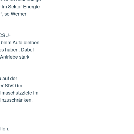
e im Sektor Energie
n“, so Werner
 CSU-
, beim Auto bleiben
tos haben. Dabei
Antriebe stark
 auf der
er StVO im
limaschutzziele im
einzuschränken.
llen.