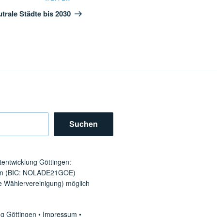
Beitrag
trale Städte bis 2030
Suchen
tentwicklung Göttingen:
en (BIC: NOLADE21GOE)
 Wählervereinigung) möglich
ng Göttingen •
Impressum
•