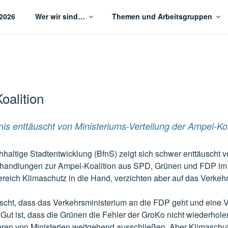
2026
Wer wir sind…
Themen und Arbeitsgruppen
tige Stadtentwicklung Göttingen
oalition
is enttäuscht von Ministeriums-Verteilung der Ampel-Koa
haltige Stadtentwicklung (BfnS) zeigt sich schwer enttäuscht v
rhandlungen zur Ampel-Koalition aus SPD, Grünen und FDP im
eich Klimaschutz in die Hand, verzichten aber auf das Verkehr
äuscht, dass das Verkehrsministerium an die FDP geht und eine
. Gut ist, dass die Grünen die Fehler der GroKo nicht wiederhol
eren von Ministerien weitgehend ausschließen. Aber Klimaschu