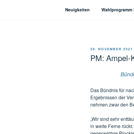
Zum
Neuigkeiten
Wahlprogramm 
Inhalt
springen
Bündnis für nachhal
VERÖFFENTLICHT
29. NOVEMBER 2021
AM
PM: Ampel-K
Bündn
Das Bündnis für nach
Ergebnissen der Ve
nehmen zwar den Ber
„Wir sind sehr entt
in weite Ferne rückt
gegenseitige Blocki