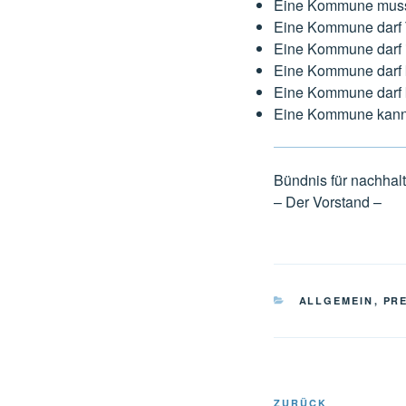
Eine Kommune muss v
Eine Kommune darf 
Eine Kommune darf i
Eine Kommune darf k
Eine Kommune darf 
Eine Kommune kann 
Bündnis für nachhal
– Der Vorstand –
KATEGORIEN
ALLGEMEIN
,
PR
Beitragsnavi
Vorheriger
ZURÜCK