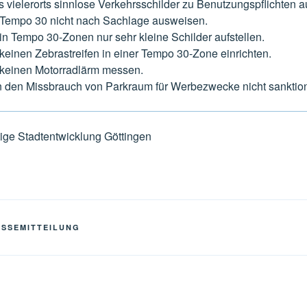
ielerorts sinnlose Verkehrsschilder zu Benutzungspflichten au
Tempo 30 nicht nach Sachlage ausweisen.
n Tempo 30-Zonen nur sehr kleine Schilder aufstellen.
einen Zebrastreifen in einer Tempo 30-Zone einrichten.
keinen Motorradlärm messen.
den Missbrauch von Parkraum für Werbezwecke nicht sanktion
tige Stadtentwicklung Göttingen
ESSEMITTEILUNG
gation