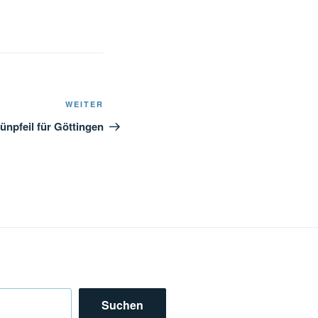
Nächster
WEITER
Beitrag
npfeil für Göttingen
Suchen