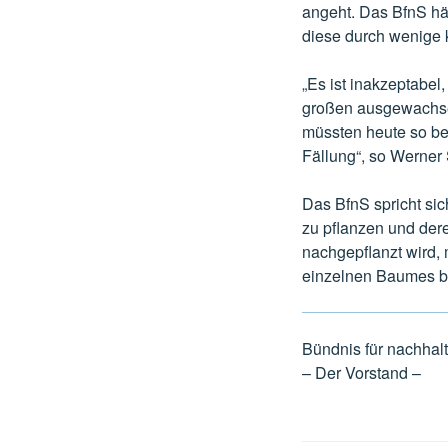
angeht. Das BfnS hä
diese durch wenige 
„Es ist inakzeptabel
großen ausgewachse
müssten heute so bem
Fällung“, so Werner 
Das BfnS spricht si
zu pflanzen und der
nachgepflanzt wird,
einzelnen Baumes 
Bündnis für nachhal
– Der Vorstand –