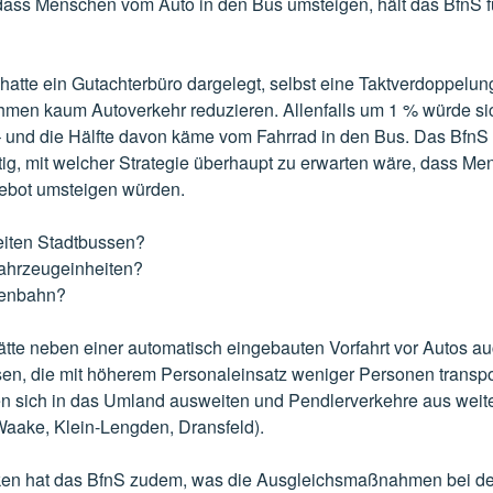
dass Menschen vom Auto in den Bus umsteigen, hält das BfnS 
 hatte ein Gutachterbüro dargelegt, selbst eine Taktverdoppelu
men kaum Autoverkehr reduzieren. Allenfalls um 1 % würde sic
 und die Hälfte davon käme vom Fahrrad in den Bus. Das BfnS h
tig, mit welcher Strategie überhaupt zu erwarten wäre, dass M
ebot umsteigen würden.
reiten Stadtbussen?
Fahrzeugeinheiten?
ßenbahn?
tte neben einer automatisch eingebauten Vorfahrt vor Autos auc
n, die mit höherem Personaleinsatz weniger Personen transpo
 sich in das Umland ausweiten und Pendlerverkehre aus weiter
Waake, Klein-Lengden, Dransfeld).
en hat das BfnS zudem, was die Ausgleichsmaßnahmen bei d