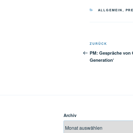
KATEGORIEN
ALLGEMEIN
,
PR
Beitragsnavi
Vorheriger
ZURÜCK
Beitrag
PM: Gespräche von O
Generation‘
Archiv