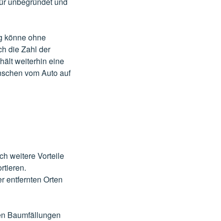
für unbegründet und
ng könne ohne
h die Zahl der
ält weiterhin eine
enschen vom Auto auf
h weitere Vorteile
rtieren.
 entfernten Orten
en Baumfällungen