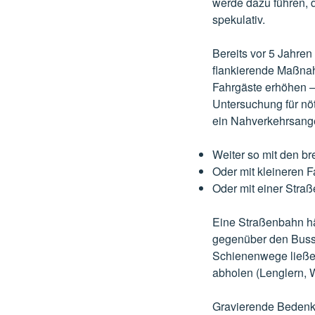
werde dazu führen, 
spekulativ.
Bereits vor 5 Jahren
flankierende Maßnah
Fahrgäste erhöhen –
Untersuchung für nö
ein Nahverkehrsang
Weiter so mit den b
Oder mit kleineren 
Oder mit einer Stra
Eine Straßenbahn hä
gegenüber den Busse
Schienenwege ließen
abholen (Lenglern, 
Gravierende Bedenk