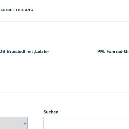
ESSEMITTEILUNG
gation
B Broistedt mit ‚Letzter
PM: Fahrrad-Grü
Suchen