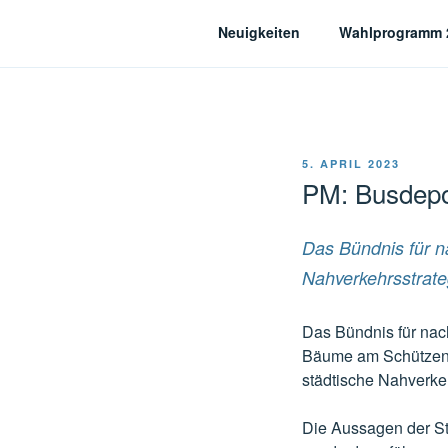
Zum
Neuigkeiten
Wahlprogramm 
Inhalt
springen
Bündnis für nachhal
VERÖFFENTLICHT
5. APRIL 2023
AM
PM: Busdepo
Das Bündnis für n
Nahverkehrsstrate
Das Bündnis für nac
Bäume am Schützenan
städtische Nahverkeh
Die Aussagen der St