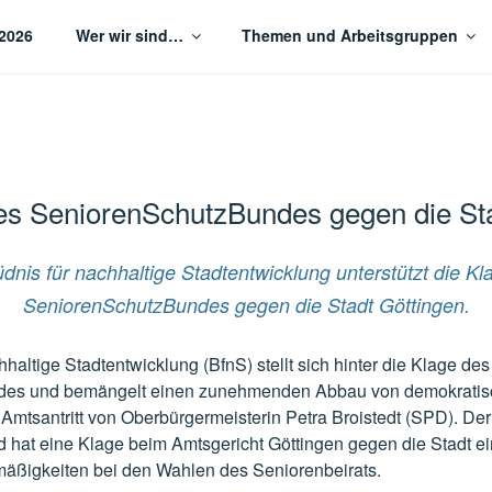
2026
Wer wir sind…
Themen und Arbeitsgruppen
tige Stadtentwicklung Göttingen
es SeniorenSchutzBundes gegen die St
dnis für nachhaltige Stadtentwicklung unterstützt die Kl
SeniorenSchutzBundes gegen die Stadt Göttingen.
haltige Stadtentwicklung (BfnS) stellt sich hinter die Klage des
es und bemängelt einen zunehmenden Abbau von demokratisc
m Amtsantritt von Oberbürgermeisterin Petra Broistedt (SPD). Der
hat eine Klage beim Amtsgericht Göttingen gegen die Stadt ei
äßigkeiten bei den Wahlen des Seniorenbeirats.