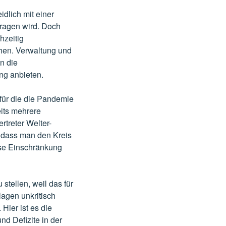
dlich mit einer
ragen wird. Doch
hzeitig
hen. Verwaltung und
n die
ng anbieten.
für die die Pandemie
eits mehrere
rtreter Welter-
, dass man den Kreis
ese Einschränkung
stellen, weil das für
lagen unkritisch
Hier ist es die
d Defizite in der