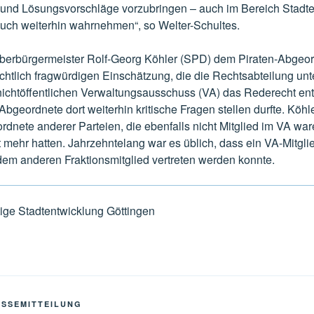
und Lösungsvorschläge vorzubringen – auch im Bereich Stadte
uch weiterhin wahrnehmen“, so Welter-Schultes.
Oberbürgermeister Rolf-Georg Köhler (SPD) dem Piraten-Abgeor
echtlich fragwürdigen Einschätzung, die die Rechtsabteilung unt
nichtöffentlichen Verwaltungsausschuss (VA) das Rederecht en
Abgeordnete dort weiterhin kritische Fragen stellen durfte. Köhle
dnete anderer Parteien, die ebenfalls nicht Mitglied im VA ware
mehr hatten. Jahrzehntelang war es üblich, dass ein VA-Mitglie
em anderen Fraktionsmitglied vertreten werden konnte.
tige Stadtentwicklung Göttingen
ESSEMITTEILUNG