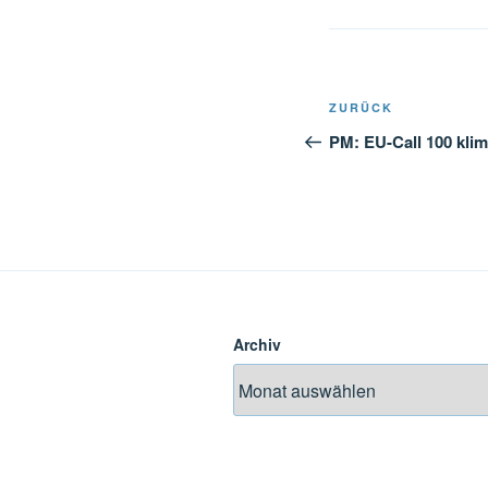
Beitragsnavi
Vorheriger
ZURÜCK
Beitrag
PM: EU-Call 100 klim
Archiv