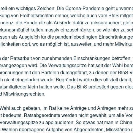
erell ein wichtiges Zeichen. Die Corona-Pandemie geht unvermei
ung von Freiheitsrechten einher, welche auch vom BfnS mitget
Tendenz, die Pandemie als Ausrede dafür zu missbrauchen, gleic
rkungsmöglichkeiten massiv einzuschränken, so wie hier zu se
tdessen als Ausgleich für die pandemiebedingten Einschränkunge
ichkeiten dort, wo es möglich ist, ausweiten und mehr Mitwirku
in der Ratsarbeit von zunehmenden Einschränkungen betroffen, 
erangezogen wird. Die Verwaltungsspitze hat seit der Wahl ber
prechungen mit den Parteien durchgeführt, zu denen der BfnS-Ve
h nicht eingeladen wurde. Begründet wurde dies offiziell damit
tsmitglieder klein halten wolle. Das BfnS protestiert gegen di
d Mitwirkungsrechten.
Wahl auch gebeten, im Rat keine Anträge und Anfragen mehr zu 
t bedeutet. Ratsabgeordnete werden nicht gewählt, um alle Vor
erwaltungsspitze zu applaudieren. So etwas hat man in China. 
 Wahlen übertragene Aufgabe von Abgeordneten, Missstände un