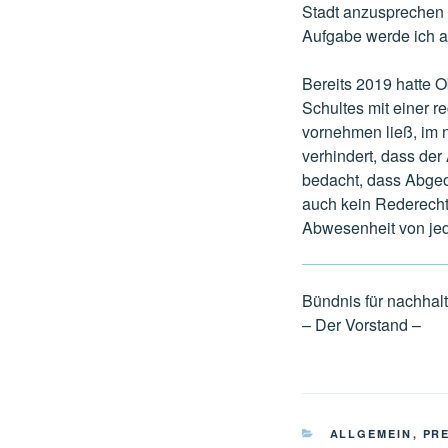
Stadt anzusprechen 
Aufgabe werde ich a
Bereits 2019 hatte 
Schultes mit einer r
vornehmen ließ, im 
verhindert, dass der 
bedacht, dass Abgeor
auch kein Rederecht 
Abwesenheit von jed
Bündnis für nachhal
– Der Vorstand –
KATEGORIEN
ALLGEMEIN
,
PR