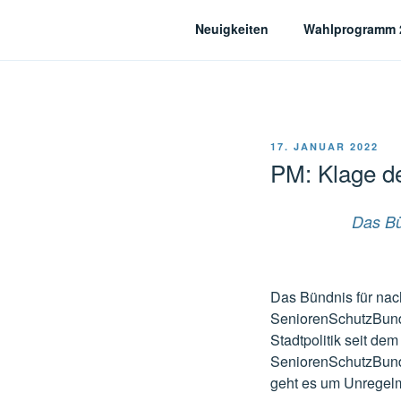
Zum
Neuigkeiten
Wahlprogramm 
Inhalt
springen
Bündnis für nachhal
VERÖFFENTLICHT
17. JANUAR 2022
AM
PM: Klage d
Das Bü
Das Bündnis für nach
SeniorenSchutzBund
Stadtpolitik seit de
SeniorenSchutzBund 
geht es um Unregelm