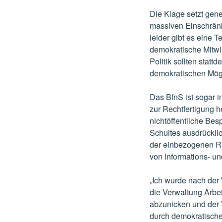
Die Klage setzt gen
massiven Einschränk
leider gibt es eine 
demokratische Mitwi
Politik sollten stat
demokratischen Mögl
Das BfnS ist sogar 
zur Rechtfertigung h
nichtöffentliche Bes
Schultes ausdrücklic
der einbezogenen Ra
von Informations- un
„Ich wurde nach der 
die Verwaltung Arbei
abzunicken und der V
durch demokratische