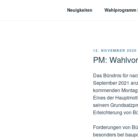
Zum
Neuigkeiten
Wahlprogramm 
Inhalt
springen
Bündnis für nachhal
VERÖFFENTLICHT
12. NOVEMBER 2020
AM
PM: Wahlvor
Das Bündnis für nach
September 2021 anz
kommenden Montag d
Eines der Hauptmotiv
seinem Grundsatzpr
Erleichterung von Bü
Forderungen von Bür
besonders bei baupo