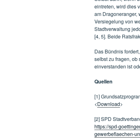
eintreten, wird dies
am Dragoneranger, 
Versiegelung von we
Stadtverwaltung jed
[4, 5]. Beide Ratsfr
Das Bündnis fordert
selbst zu fragen, ob
einverstanden ist ode
Quellen
[1] Grundsatzprogr
<
Download
>
[2] SPD Stadtverban
https://spd-goetting
gewerbeflaechen-un