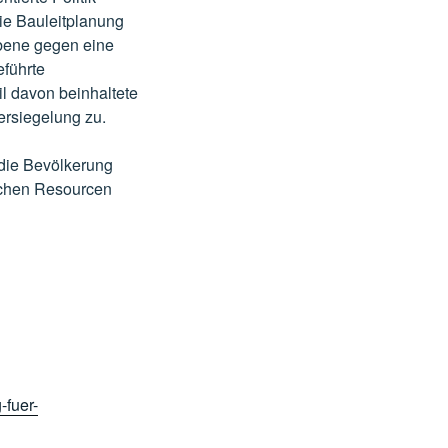
die Bauleitplanung
bene gegen eine
eführte
l davon beinhaltete
ersiegelung zu.
die Bevölkerung
lichen Resourcen
-fuer-