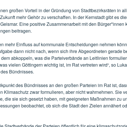
nen großen Vorteil in der Gründung von Stadtbezirksräten in all
Zukunft mehr Gehör zu verschaffen. In der Kernstadt gibt es d
eismar. Eine positive Zusammenarbeit mit den Bürger*innen 
ingen beitragen.
en mehr Einfluss auf kommunale Entscheidungen nehmen könne
fgabe dann nicht nach, wenn sich ihre Abgeordneten gerade b
 dem abkoppeln, was die Parteiverbände an Leitlinien formulier
was vielen Göttingern wichtig ist, im Rat vertreten wird“, so Luk
r des Bündnisses.
tikpunkt des Bündnisses an den großen Parteien im Rat ist, dass
en Klimaschutz zwar formulieren, aber nicht wahrnehmen. Sie v
le, die sie sich gesetzt haben, mit geeigneten Maßnahmen zu unt
Messungen beobachtet, ob sich die Stadt den Zielen annähert od
e Stadtverbände der Parteien öffentlich für eine klimaschutzorien