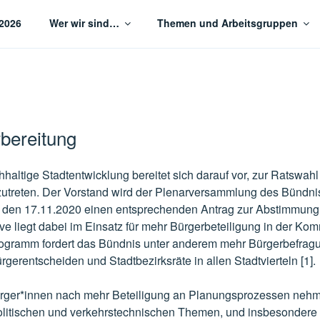
2026
Wer wir sind…
Themen und Arbeitsgruppen
tige Stadtentwicklung Göttingen
bereitung
haltige Stadtentwicklung bereitet sich darauf vor, zur Ratswahl
utreten. Der Vorstand wird der Plenarversammlung des Bündn
en 17.11.2020 einen entsprechenden Antrag zur Abstimmung 
e liegt dabei im Einsatz für mehr Bürgerbeteiligung in der Komm
ogramm fordert das Bündnis unter anderem mehr Bürgerbefragu
rgerentscheiden und Stadtbezirksräte in allen Stadtvierteln [1].
ger*innen nach mehr Beteiligung an Planungsprozessen nehme
litischen und verkehrstechnischen Themen, und insbesondere 