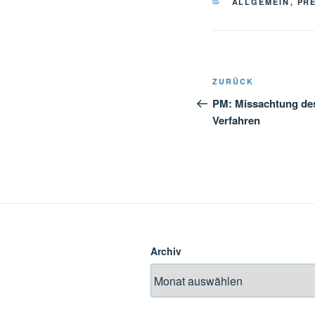
KATEGORIEN
ALLGEMEIN
,
PR
Beitragsnavi
Vorheriger
ZURÜCK
Beitrag
PM: Missachtung des
Verfahren
Archiv