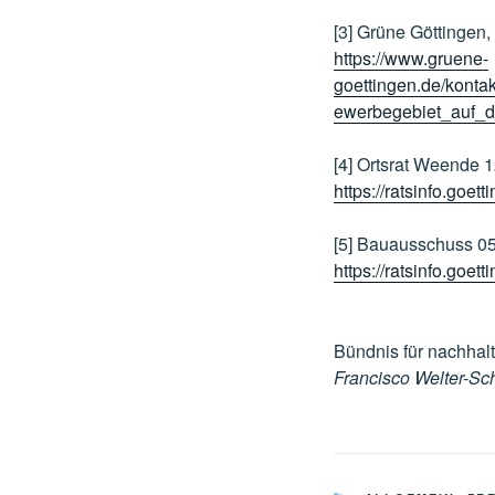
[3] Grüne Göttingen,
https://www.gruene-
goettingen.de/konta
ewerbegebiet_auf_
[4] Ortsrat Weende 
https://ratsinfo.go
[5] Bauausschuss 0
https://ratsinfo.go
Bündnis für nachhalt
Francisco Welter-Sc