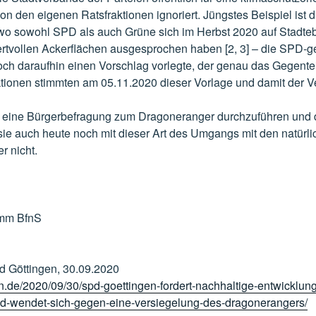
 von den eigenen Ratsfraktionen ignoriert. Jüngstes Beispiel ist 
wo sowohl SPD als auch Grüne sich im Herbst 2020 auf Stadte
rtvollen Ackerflächen ausgesprochen haben [2, 3] – die SPD-g
och daraufhin einen Vorschlag vorlegte, der genau das Gegentei
aktionen stimmten am 05.11.2020 dieser Vorlage und damit der V
, eine Bürgerbefragung zum Dragoneranger durchzuführen und 
 sie auch heute noch mit dieser Art des Umgangs mit den natür
r nicht.
amm BfnS
d Göttingen, 30.09.2020
en.de/2020/09/30/spd-goettingen-fordert-nachhaltige-entwicklung
d-wendet-sich-gegen-eine-versiegelung-des-dragonerangers/