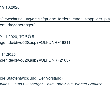
 19.10.2020
kt/newsdarstellung/article/gruene_fordern_einen_stopp_der_p
dem_dragoneranger/
12.11.2020, TOP Ö 5
ettingen.de/bi/vo020.asp?VOLFDNR=19811
5.11.2020
ettingen.de/bi/vo020.asp?VOLFDNR=21037
ige Stadtentwicklung (Der Vorstand)
hultes, Lukas Flinzberger, Erika Lohe-Saul, Werner Schulze